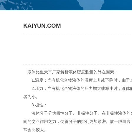
KAIYUN.COM
液体比重天平厂家解析液体密度测量的外在因素：
1.温度：当有机化合物液体的温度上升或下降时，由于
2.压力：当有机化合物液体的压力增大或减小时，液体的
者为小。
3.极性：
液体分子分为极性分子、非极性分子。在非极性液体的分子
间的交互作用之力，使得分子的排列更加紧密。故一般而言
常会比较大。