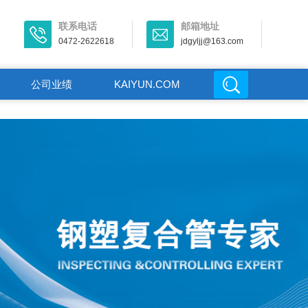
联系电话
邮箱地址
0472-2622618
jdgyljj@163.com
公司业绩
KAIYUN.COM