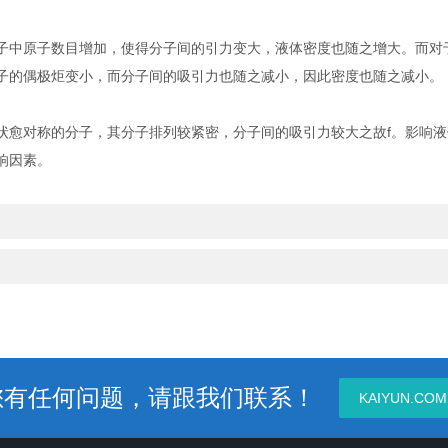
中原子数目增加，使得分子间的引力变大，液体密度也随之增大。而对
子的偶极炬变小，而分子间的吸引力也随之减小，因此密度也随之减小。
愈对称的分子，其分子排列较紧密，分子间的吸引力较大之故f。影响液
响因素。
响
您有任何问题，请跟我们联系！
KAIYUN.COM