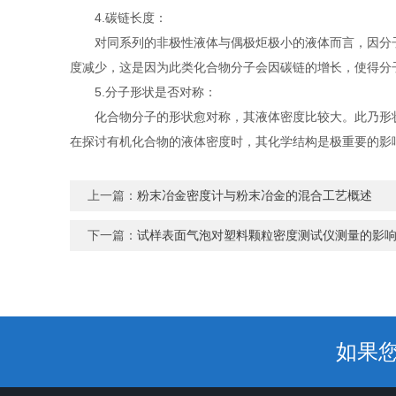
4.碳链长度：
对同系列的非极性液体与偶极炬极小的液体而言，因分子
度减少，这是因为此类化合物分子会因碳链的增长，使得分
5.分子形状是否对称：
化合物分子的形状愈对称，其液体密度比较大。此乃形状
在探讨有机化合物的液体密度时，其化学结构是极重要的影
上一篇：
粉末冶金密度计与粉末冶金的混合工艺概述
下一篇：
试样表面气泡对塑料颗粒密度测试仪测量的影
如果