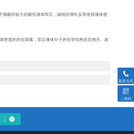
于偶极炬较大的极性液体而言，碳链的增长反而使得液体密
体密度的内在因素，皆以液体分子的化学结构息息相关。故
联系方式
二维码