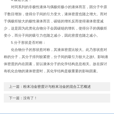
对同系列的非极性液体与偶极炬极小的液体而言，因分子中原
子数目增加，使得分子间的引力变大，液体密度也随之增大。而对
于偶极炬较大的极性液体而言，碳链的增长反而使得液体密度减
少，这是因为此类化合物分子会因碳链的增长，使得分子的偶极炬
变小，而分子间的吸引力也随之减小，因此密度也随之减小。
5.分子形状是否对称：
化合物分子的形状愈对称，其液体密度比较大。此乃形状愈对
称的分子，其分子排列较紧密，分子间的吸引力较大之故f。影响液
体密度的内在因素，皆以液体分子的化学结构息息相关。故在探讨
有机化合物的液体密度时，其化学结构是极重要的影响因素。
上一篇：
粉末冶金密度计与粉末冶金的混合工艺概述
下一篇：没有了！