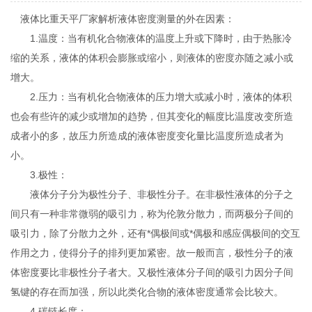
液体比重天平厂家解析液体密度测量的外在因素：
1.温度：当有机化合物液体的温度上升或下降时，由于热胀冷
缩的关系，液体的体积会膨胀或缩小，则液体的密度亦随之减小或
增大。
2.压力：当有机化合物液体的压力增大或减小时，液体的体积
也会有些许的减少或增加的趋势，但其变化的幅度比温度改变所造
成者小的多，故压力所造成的液体密度变化量比温度所造成者为
小。
3.极性：
液体分子分为极性分子、非极性分子。在非极性液体的分子之
间只有一种非常微弱的吸引力，称为伦敦分散力，而两极分子间的
吸引力，除了分散力之外，还有*偶极间或*偶极和感应偶极间的交互
作用之力，使得分子的排列更加紧密。故一般而言，极性分子的液
体密度要比非极性分子者大。又极性液体分子间的吸引力因分子间
氢键的存在而加强，所以此类化合物的液体密度通常会比较大。
4.碳链长度：