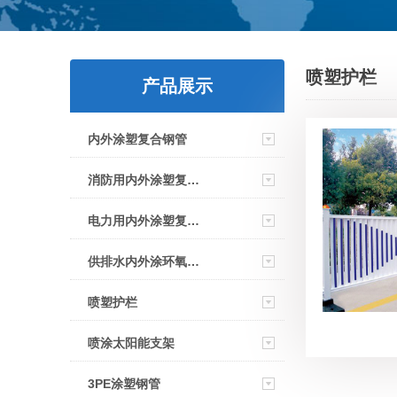
喷塑护栏
产品展示
内外涂塑复合钢管
消防用内外涂塑复合钢管
电力用内外涂塑复合钢管
供排水内外涂环氧复合钢管
喷塑护栏
喷涂太阳能支架
3PE涂塑钢管